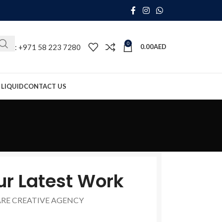
0
ll Us: +971 58 223 7280
0.00
AED
 LIQUID
CONTACT US
ur Latest Work
ARE CREATIVE AGENCY