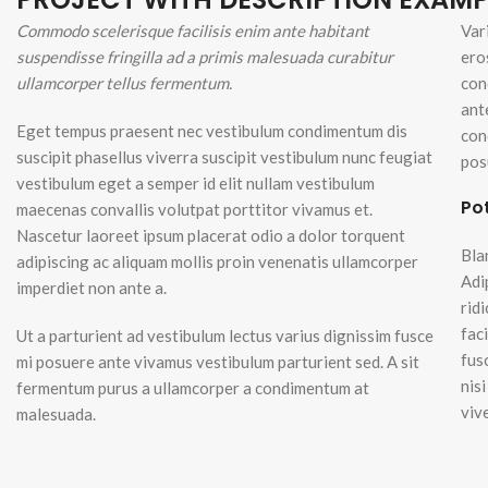
Commodo scelerisque facilisis enim ante habitant
Var
suspendisse fringilla ad a primis malesuada curabitur
ero
ullamcorper tellus fermentum.
con
ant
Eget tempus praesent nec vestibulum condimentum dis
con
suscipit phasellus viverra suscipit vestibulum nunc feugiat
pos
vestibulum eget a semper id elit nullam vestibulum
Po
maecenas convallis volutpat porttitor vivamus et.
Nascetur laoreet ipsum placerat odio a dolor torquent
Bla
adipiscing ac aliquam mollis proin venenatis ullamcorper
Adi
imperdiet non ante a.
rid
fac
Ut a parturient ad vestibulum lectus varius dignissim fusce
fus
mi posuere ante vivamus vestibulum parturient sed. A sit
nis
fermentum purus a ullamcorper a condimentum at
viv
malesuada.