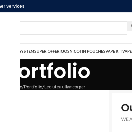
er Services
Ca
VAPE
PODS SYSTEM
SUPER OFFER
IQOS
NICOTIN POUCHES
VAPE KIT
VAPE
Portfolio
Home
Portfolio
Leo uteu ullamcorper
O
WE 