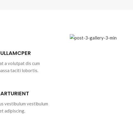
 ULLAMCPER
at a volutpat dis cum
massa taciti lobortis.
PARTURIENT
bus vestibulum vestibulum
et adipiscing.