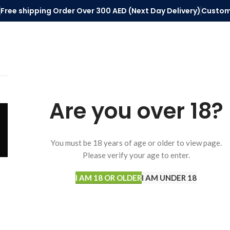
Free shipping Order Over 300 AED (Next Day Delivery)
Custom
SELECT CATEGORY
HOME
VAPE ACCESSORIES
DISPOSABLE 
Are you over 18?
You must be 18 years of age or older to view page.
Please verify your age to enter.
I AM 18 OR OLDER
I AM UNDER 18