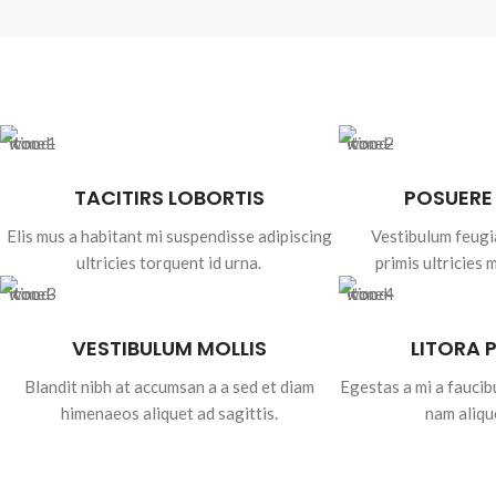
TACITIRS LOBORTIS
POSUERE
Elis mus a habitant mi suspendisse adipiscing
Vestibulum feugi
ultricies torquent id urna.
primis ultricies 
VESTIBULUM MOLLIS
LITORA 
Blandit nibh at accumsan a a sed et diam
Egestas a mi a fauci
himenaeos aliquet ad sagittis.
nam aliqu