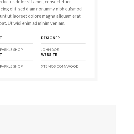
 luctus dolor sit amet, consectetuer
scing elit, sed diam nonummy nibh euismod
dunt ut laoreet dolore magna aliquam erat
pat. Ut wisi enim ad minim veniam.
T
DESIGNER
PARKLE SHOP
JOHN DOE
T
WEBSITE
PARKLE SHOP
XTEMOS.COM/WOOD