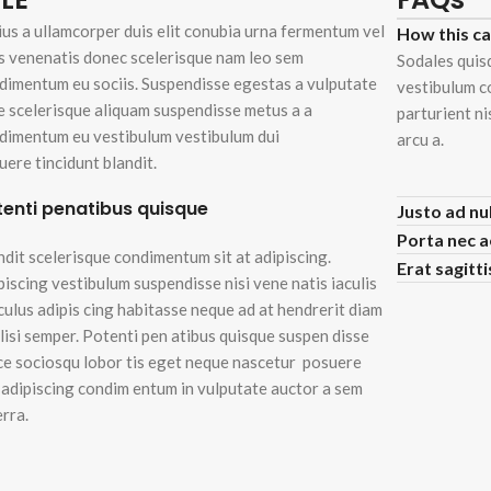
ius a ullamcorper duis elit conubia urna fermentum vel
How this c
s venenatis donec scelerisque nam leo sem
Sodales quis
dimentum eu sociis. Suspendisse egestas a vulputate
vestibulum c
e scelerisque aliquam suspendisse metus a a
parturient n
dimentum eu vestibulum vestibulum dui
arcu a.
uere tincidunt blandit.
tenti penatibus quisque
Justo ad nu
Porta nec 
ndit scelerisque condimentum sit at adipiscing.
Erat sagitt
piscing vestibulum suspendisse nisi vene natis iaculis
iculus adipis cing habitasse neque ad at hendrerit diam
ilisi semper. Potenti pen atibus quisque suspen disse
ce sociosqu lobor tis eget neque nascetur posuere
i adipiscing condim entum in vulputate auctor a sem
erra.