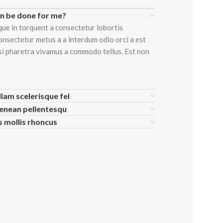
an be done for me?
que in torquent a consectetur lobortis
onsectetur metus a a interdum odio orci a est
isi pharetra vivamus a commodo tellus. Est non
llam scelerisque fel
aenean pellentesqu
is mollis rhoncus