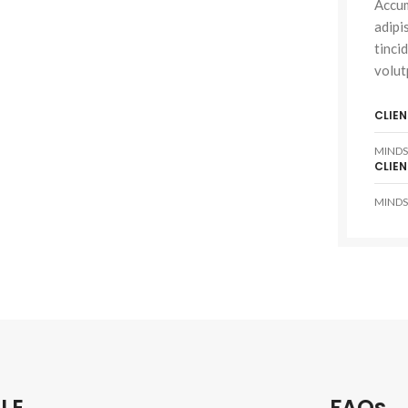
Accum
adipi
tinci
volut
CLIEN
MINDS
CLIEN
MINDS
LE
FAQs